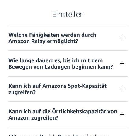
Einstellen
wie Sie Ihr Konto sichern
erkennen können,
Welche Fähigkeiten werden durch
ob eine E-Mail, ein Anruf oder eine Webseite von Amazon
Amazon Relay ermöglicht?
stammt
Wie lange dauert es, bis ich mit dem
hier
Bewegen von Ladungen beginnen kann?
Kann ich auf Amazons Spot-Kapazität
zugreifen?
der Datenschutzerklärung für den Bodenverkehr
Kann ich auf die Örtlichkeitskapazität von
Amazon zugreifen?